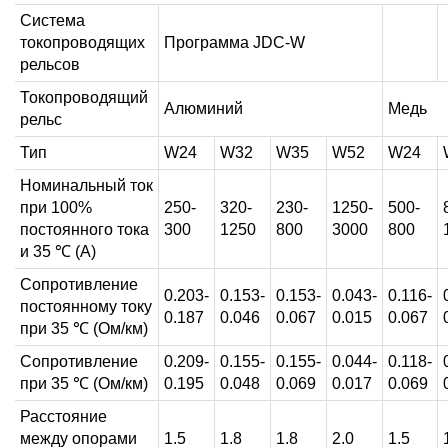
Система
токопроводящих
Программа JDC-W
рельсов
Токопроводящий
Алюминий
Медь
рельс
Тип
W24
W32
W35
W52
W24
Номинальный ток
при 100%
250-
320-
230-
1250-
500-
постоянного тока
300
1250
800
3000
800
и 35 ℃ (А)
Сопротивление
0.203-
0.153-
0.153-
0.043-
0.116-
постоянному току
0.187
0.046
0.067
0.015
0.067
при 35 ℃ (Ом/км)
Сопротивление
0.209-
0.155-
0.155-
0.044-
0.118-
при 35 ℃ (Ом/км)
0.195
0.048
0.069
0.017
0.069
Расстояние
между опорами
1.5
1.8
1.8
2.0
1.5