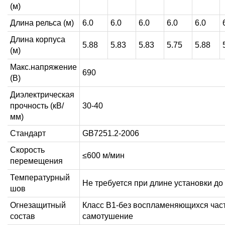
(м)
Длина рельса (м)
6.0
6.0
6.0
6.0
6.0
Длина корпуса
5.88
5.83
5.83
5.75
5.88
(м)
Макс.напряжение
690
(В)
Диэлектрическая
прочность (кВ/
30-40
мм)
Стандарт
GB7251.2-2006
Скорость
≤600 м/мин
перемещения
Температурный
Не требуется при длине установки до
шов
Огнезащитный
Класс B1-без воспламеняющихся част
состав
самотушение