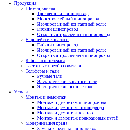
Продукция
Шинопроводы
Троллейный шинопровод
Монотроллейный шинопровод
Изолированный контактный рельс
Гибкий шинопровод
Открытый троллейный шинопровод
Европейские аналоги
Гибкий шинопровод
Изолированный контактный рельс
Открытый троллейный шинопровод
Кабельные тележки
Частотные преобразователи
Тельферы и тали
Ручные тали
Электрические канатные тали
Электрические цепные тали
Услуги
Монтаж и демонтаж
Монтаж и демонтаж шинопровода
Монтаж и демонтаж токоподвода
Монтаж и демонтаж кранов
Монтаж и демонтаж подкрановых путей
Модернизация крана
Замена кабеля на шинопровод