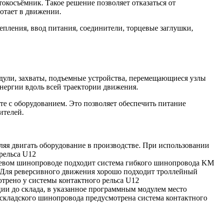
окосъёмник. Такое решение позволяет отказаться от
отает в движении.
пления, ввод питания, соединители, торцевые заглушки,
дули, захваты, подъемные устройства, перемещающиеся узлы
энергии вдоль всей траектории движения.
те с оборудованием. Это позволяет обеспечить питание
ителей.
яя двигать оборудование в производстве. При использовании
рельса U12
ьцевом шинопроводе подходит система гибкого шинопровода KM
 Для реверсивного движения хорошо подходит троллейный
трено у системы контактного рельса U12
ии до склада, в указанное программным модулем место
 складского шинопровода предусмотрена система контактного