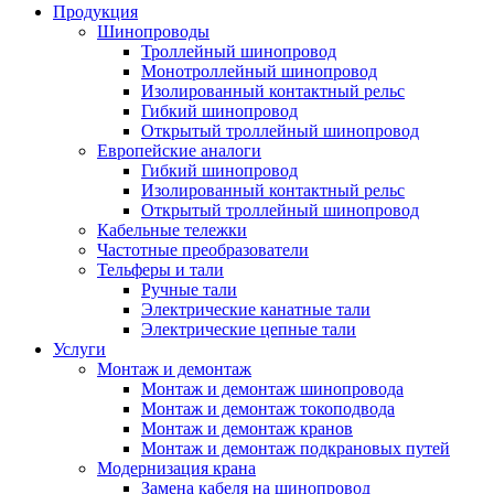
Продукция
Шинопроводы
Троллейный шинопровод
Монотроллейный шинопровод
Изолированный контактный рельс
Гибкий шинопровод
Открытый троллейный шинопровод
Европейские аналоги
Гибкий шинопровод
Изолированный контактный рельс
Открытый троллейный шинопровод
Кабельные тележки
Частотные преобразователи
Тельферы и тали
Ручные тали
Электрические канатные тали
Электрические цепные тали
Услуги
Монтаж и демонтаж
Монтаж и демонтаж шинопровода
Монтаж и демонтаж токоподвода
Монтаж и демонтаж кранов
Монтаж и демонтаж подкрановых путей
Модернизация крана
Замена кабеля на шинопровод