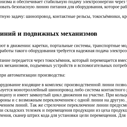
изма и обеспечивает стабильную подачу электроэнергии через т
овать безопасную линию питания для оборудования, которое раб
ую задачу: шинопровод, контактные рельсы, токосъёмники, кре
линий и подвижных механизмов
ют в движении: каретки, портальные системы, транспортные мо
работы такого оборудования требуется надежная подача электро
ание передается через токосъёмник, который перемещается вмес
ых механизмов, подъемных устройств и вспомогательных потреб
при автоматизации производства:
удование входящие в комплекс производственной линии позвол
зуется монотроллейный шинопровод либо система контактного 
инципу и имеет замкнутый цикл движения на участке. При кол
ороны и с возможным переключением с одной линии на другую.
ением линий. Так же стрелочное переключение линии предусмо
и складских тележек и перемещения продукции из цеха продукц
ления, сканер штрих кода для установки цели перемещения. Для