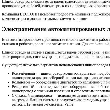
Шинопровод устанавливается вдоль траектории движения механ
провисающих кабелей, снизить риск их повреждения и организ
Компания ВЕСТОНН помогает подобрать комплект под конкретн
компенсаторы и дополнительные элементы линии.
Электропитание автоматизированных 
В автоматизированном производстве многие механизмы работа
станков и роботизированные элементы линии. Для стабильной 
Шинопроводная система размещается вдоль рабочей зоны, а пит
электроприводов, систем управления, датчиков, исполнительн
Существует несколько вариантов использования шинопровода 
Конвейерный — шинопровод крепится вдоль или под обор
шинопровода для конвейерной линии как правило исполь
Кольцевой — оборудование двигается по кольцевому пр
Реверсивный — это перемещение оборудования в обе ст
шинопровод с секциями изоляции и стрелочным переключ
Складской шинопровод — используется для автоматизаци
выгрузки. Данная система предусматривает модуль управ
рельса U12, аналогом системы Vahle