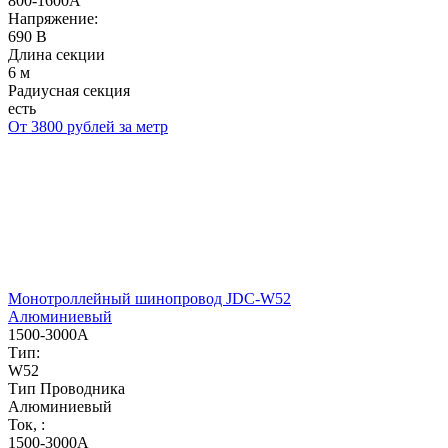
800-1600А
Напряжение:
690 В
Длина секции
6 м
Радиусная секция
есть
От 3800 рублей за метр
Монотроллейный шинопровод JDC-W52
Алюминиевый
1500-3000А
Тип:
W52
Тип Проводника
Алюминиевый
Ток, :
1500-3000А