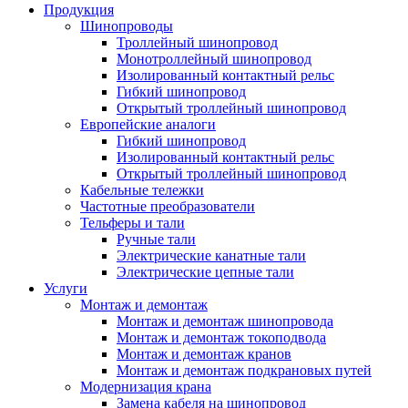
Продукция
Шинопроводы
Троллейный шинопровод
Монотроллейный шинопровод
Изолированный контактный рельс
Гибкий шинопровод
Открытый троллейный шинопровод
Европейские аналоги
Гибкий шинопровод
Изолированный контактный рельс
Открытый троллейный шинопровод
Кабельные тележки
Частотные преобразователи
Тельферы и тали
Ручные тали
Электрические канатные тали
Электрические цепные тали
Услуги
Монтаж и демонтаж
Монтаж и демонтаж шинопровода
Монтаж и демонтаж токоподвода
Монтаж и демонтаж кранов
Монтаж и демонтаж подкрановых путей
Модернизация крана
Замена кабеля на шинопровод