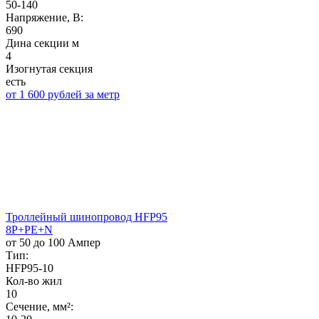
50-140
Напряжение, B:
690
Дина секции м
4
Изогнутая секция
есть
от 1 600 рублей за метр
Троллейный шинопровод HFP95
8P+PE+N
от 50 до 100 Ампер
Тип:
HFP95-10
Кол-во жил
10
Сечение, мм²: