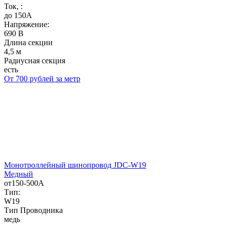
Ток, :
до 150А
Напряжение:
690 В
Длина секции
4,5 м
Радиусная секция
есть
От 700 рублей за метр
Монотроллейный шинопровод JDC-W19
Медный
от150-500А
Тип:
W19
Тип Проводника
медь